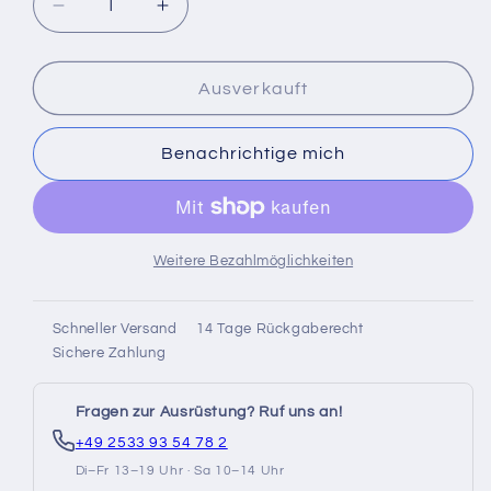
oder
nicht
Verringere
Erhöhe
nicht
nicht
die
die
verfügbar
verfügbar
Menge
Menge
verfügbar
für
für
Ausverkauft
Cressi
Cressi
Aquawing
Aquawing
Benachrichtige mich
Plus
Plus
Weitere Bezahlmöglichkeiten
Schneller Versand
14 Tage Rückgaberecht
Sichere Zahlung
Fragen zur Ausrüstung? Ruf uns an!
+49 2533 93 54 78 2
Di–Fr 13–19 Uhr · Sa 10–14 Uhr